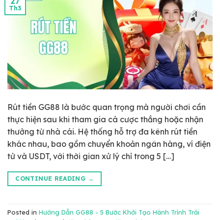
27
Th3
Rút tiền GG88 là bước quan trọng mà người chơi cần
thực hiện sau khi tham gia cá cược thắng hoặc nhận
thưởng từ nhà cái. Hệ thống hỗ trợ đa kênh rút tiền
khác nhau, bao gồm chuyển khoản ngân hàng, ví điện
tử và USDT, với thời gian xử lý chỉ trong 5 […]
CONTINUE READING
→
Posted in
Hướng Dẫn GG88 - 5 Bước Khởi Tạo Hành Trình Trải