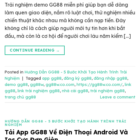
Trải nghiệm demo GG88 miễn phí giúp bạn dễ dàng
làm quen giao diện, nắm rõ luật chơi, thử nghiệm nhiều
chiến thuật khác nhau mà không cần nạp tiền. Đây
không chỉ là cách giúp người mới tự tin hơn khi bắt
đầu, mà còn là cơ hội để người chơi lâu năm kiểm […]
CONTINUE READING
→
Posted in
Hướng Dẫn GG88 - 5 Bước Khởi Tạo Hành Trình Trải
Nghiệm
|
Tagged
app gg88
,
đăng ký gg88
,
đăng nhập gg88
,
demo gg88
,
gg88w
,
gg88w.co.com
,
https://gg88w.co.com/
,
link
gg88
,
link trải nghiệm gg88
,
nhà cái gg88
,
trải nghiệm gg88
,
trang chủ gg88
Leave a comment
HƯỚNG DẪN GG88 - 5 BƯỚC KHỞI TẠO HÀNH TRÌNH TRẢI
NGHIỆM
Tải App GG88 Về Điện Thoại Android Và
Ios Cực Đơn Giản