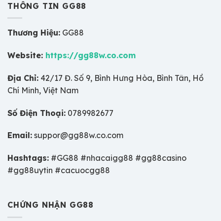
THÔNG TIN GG88
Thương Hiệu:
GG88
Website:
https://gg88w.co.com
Địa Chỉ:
42/17 Đ. Số 9, Bình Hưng Hòa, Bình Tân, Hồ
Chí Minh, Việt Nam
Số Điện Thoại:
0789982677
Email:
suppor@gg88w.co.com
Hashtags:
#GG88 #nhacaigg88 #gg88casino
#gg88uytin #cacuocgg88
CHỨNG NHẬN GG88