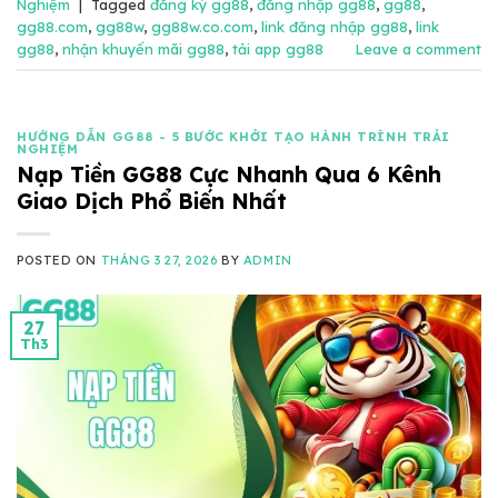
Nghiệm
|
Tagged
đăng ký gg88
,
đăng nhập gg88
,
gg88
,
gg88.com
,
gg88w
,
gg88w.co.com
,
link đăng nhập gg88
,
link
gg88
,
nhận khuyến mãi gg88
,
tải app gg88
Leave a comment
HƯỚNG DẪN GG88 - 5 BƯỚC KHỞI TẠO HÀNH TRÌNH TRẢI
NGHIỆM
Nạp Tiền GG88 Cực Nhanh Qua 6 Kênh
Giao Dịch Phổ Biến Nhất
POSTED ON
THÁNG 3 27, 2026
BY
ADMIN
27
Th3