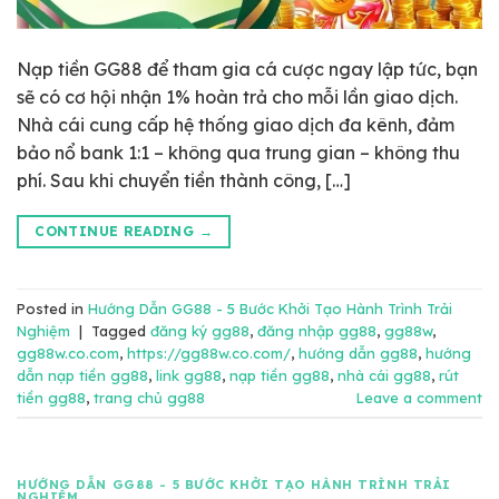
Nạp tiền GG88 để tham gia cá cược ngay lập tức, bạn
sẽ có cơ hội nhận 1% hoàn trả cho mỗi lần giao dịch.
Nhà cái cung cấp hệ thống giao dịch đa kênh, đảm
bảo nổ bank 1:1 – không qua trung gian – không thu
phí. Sau khi chuyển tiền thành công, […]
CONTINUE READING
→
Posted in
Hướng Dẫn GG88 - 5 Bước Khởi Tạo Hành Trình Trải
Nghiệm
|
Tagged
đăng ký gg88
,
đăng nhập gg88
,
gg88w
,
gg88w.co.com
,
https://gg88w.co.com/
,
hướng dẫn gg88
,
hướng
dẫn nạp tiền gg88
,
link gg88
,
nạp tiền gg88
,
nhà cái gg88
,
rút
tiền gg88
,
trang chủ gg88
Leave a comment
HƯỚNG DẪN GG88 - 5 BƯỚC KHỞI TẠO HÀNH TRÌNH TRẢI
NGHIỆM