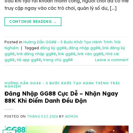
Sau khi tạo tài khoản thành công, người chơi đã có thể
truy cập ngay vào các trò chơi, quản lý số dư, […]
CONTINUE READING
→
Posted in
Hướng Dẫn GG88 - 5 Bước Khởi Tạo Hành Trình Trải
Nghiệm
|
Tagged
đăng ký gg88
,
đăng nhập gg88
,
link đăng ký
gg88
,
link đăng nhập gg88
,
link gg88
,
link vào gg88
,
nhà cái
gg88
,
tải app gg88
,
trang chủ gg88
Leave a comment
HƯỚNG DẪN GG88 - 5 BƯỚC KHỞI TẠO HÀNH TRÌNH TRẢI
NGHIỆM
Đăng Nhập GG88 Cực Dễ – Nhận Ngay
88K Khi Điểm Danh Đều Đặn
POSTED ON
THÁNG 3 27, 2026
BY
ADMIN